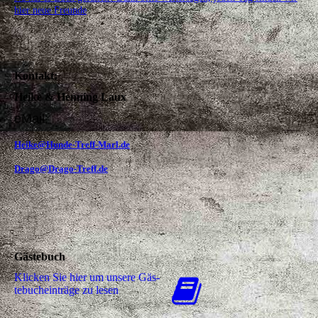
hier neue Freunde
Kontakt:
Heike & Henning Laux
eMail:
Heike@Hunde-Treff-Marl.de
Drago@Drago-Treff.de
Gästebuch
Klicken Sie hier um unsere Gäs­
te­buch­ein­trä­ge zu lesen