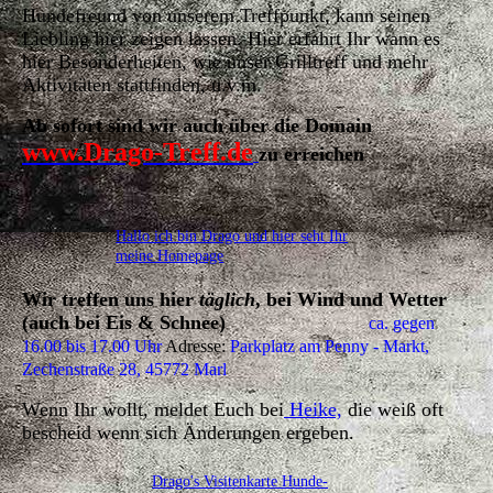
Hundefreund von unserem Treffpunkt, kann seinen
Liebling hier zeigen lassen. Hier erfahrt Ihr wann es
hier Besonderheiten, wie unser Grilltreff und mehr
Aktivitäten stattfinden, u.v.m.
Ab sofort sind wir auch über die Domain
www.Drago-Treff.de
zu erreichen
Hallo ich bin Drago und hier seht Ihr
meine Homepage
Wir treffen uns hier
täglich
, bei Wind und Wetter
(auch bei Eis & Schnee)
ca. gegen
16.00 bis 17.00 Uhr
Adresse:
Parkplatz am Penny - Markt,
Zechenstraße 28, 45772 Marl
Wenn Ihr wollt, meldet Euch bei
Heike,
die weiß oft
bescheid wenn sich Änderungen ergeben.
Drago's Visitenkarte Hunde-