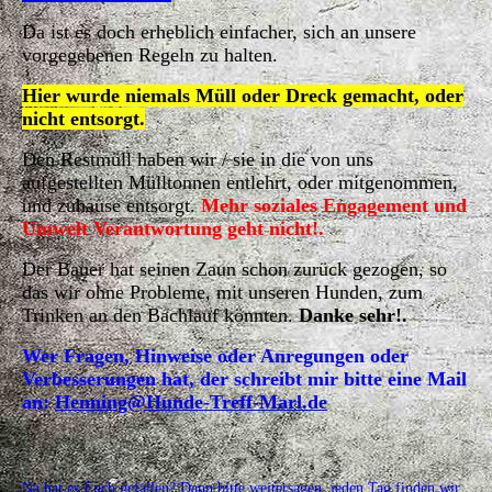
Da ist es doch erheblich einfacher, sich an unsere
vorgegebenen Regeln zu halten.
Hier wurde niemals Müll oder Dreck gemacht, oder
nicht entsorgt.
Den Restmüll haben wir / sie in die von uns
aufgestellten Mülltonnen entlehrt, oder mitgenommen,
und zuhause entsorgt.
Mehr soziales Engagement und
Umwelt Verantwortung geht nicht!.
Der Bauer hat seinen Zaun schon zurück gezogen, so
das wir ohne Probleme, mit unseren Hunden, zum
Trinken an den Bachlauf könnten.
Danke sehr!.
Wer Fragen, Hinweise oder Anregungen oder
Verbesserungen hat, der schreibt mir bitte eine Mail
an:
Henning@Hunde-Treff-Marl.de
Na hat es Euch gefallen? Dann bitte weitersagen, jeden Tag finden wir