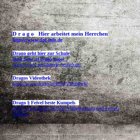
D r a g o Hier arbeitet mein Herrchen
https://www.dpf-info.de
Drago geht hier zur Schule
Dank Silke ist Drago Super
https://www.suchhunde-betrieb.de/
Dragos Videothek
https://www.drago-treff.de/Videothek/
Drago § Feivel beste Kumpels
https://www.drago-treff.de/Aktuell-Drago-und-Feivel-
spielen/