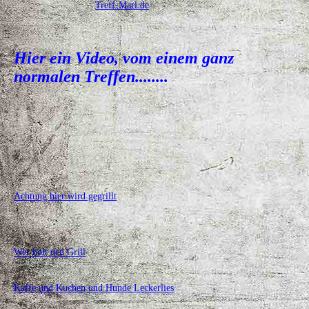
Treff-Marl.de
Hier ein Video, vom einem ganz
normalen Treffen........
Achtung hier wird gegrillt
Wer holt den Grill
Kaffe und Kuchen und Hunde Leckerlies