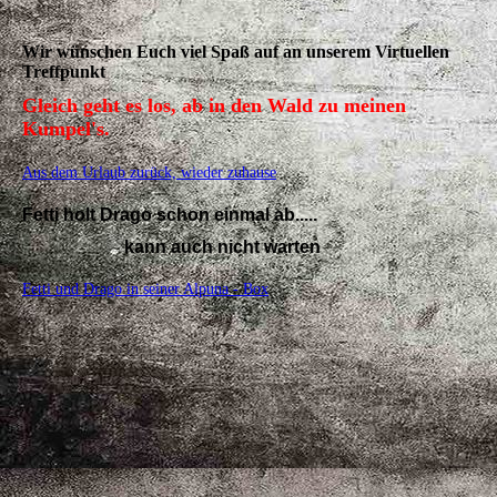
Wir wünschen Euch viel Spaß auf an unserem Virtuellen
Treffpunkt
Gleich geht es los, ab in den Wald zu meinen
Kumpel's.
Aus dem Urlaub zurück, wieder zuhause
Fetti holt Drago schon einmal ab.....
kann auch nicht warten
Fetti und Drago in seiner Alpuna - Box