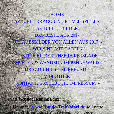
HOME
AKTUELL DRAGO UND FEIVEL SPIELEN
AKTUELLE BILDER
DAS BESTE AUS 2017
URLAUBSBILDER VON ALLEN AUS 2017
WIR SIND MIT DABEI
LUSTIGE BILDER UNSERER FREUNDE
SPIELEN & WANDERN IM PENNYWALD
DRAGO UND SEINE FREUNDE
VIDEOTHEK
KONTAKT, GÄSTEBUCH, IMPRESSUM
Private Webside Henning Laux
Die Hompage
www.Hunde-Treff-Marl.de
soll nette
Leute, mit Ihren Hunden vorstellen. Jeder