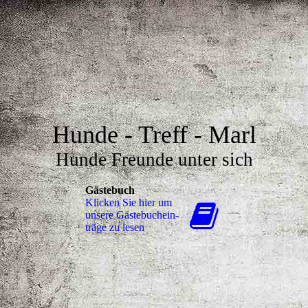
Hunde - Treff - Marl
Hunde Freunde unter sich
Gästebuch
Klicken Sie hier um
unsere Gäs­te­buch­ein­
trä­ge zu lesen