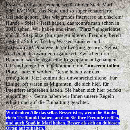
Es wäre toll wenn jemand weiß, ob der Stadt Marl,
oder EVONIC, das Neue und so super renatorierte
Gelände gehört. Das wir großes Interresse an unserem
Hunde - Spiel - Treff haben, das konnte man schon in
2016 sehen. Wir haben uns einen
"Platz"
eingerichtet
und für Sitzplätze (für unseren älteren Freunde) bereit
gestellt. Stühle, Tische, Wasser Kanister und
ABFALLEIMER
sowie deren Leerung gesorgt. Selbst
Aschenbecher wurden organisiert. Zwischen drei
Bäumen, wurde sogar eine Regenplane aufgehangen.
Oft sind junge Leute gekommen, die
"unseren tollen
Platz"
nutzen wollten. Gerne haben wir das
ermöglicht. Jetzt kommt das unwahrscheinliche! Für
Einige, oft waren es Migranten, die sich hier, für
integriert angesehen haben. Sie haben sich hier perfekt
eingefügt. Gerne haben wir Ihnen unsere Regeln
erklärt und auf die Einhaltung geachtet.
Wir denken Alle das selbe. Besser ist es, wenn die Kinder
einen Treffpunkt haben, an dem Sie Ihre Freunde treffen,
und auch Spaß in Marl haben. Besser als sich an dubiosen
Orten auf zuhalten.
.