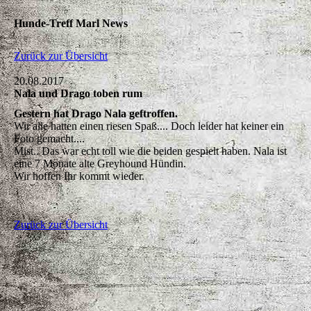
Hunde-Treff Marl News
Zurück zur Übersicht
20.08.2017
Nala und Drago toben rum
Gestern hat Drago Nala geftroffen.
Wir alle hatten einen riesen Spaß.... Doch leider hat keiner ein
Foto gemacht....
Mist.. Das war echt toll wie die beiden gespielt haben. Nala ist
eine 7 Monate alte Greyhound Hündin.
Wir hoffen Ihr kommt wieder.
Zurück zur Übersicht