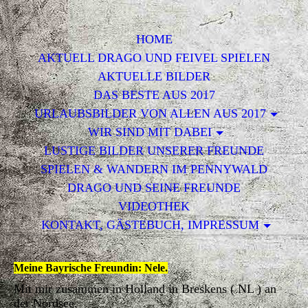
HOME
AKTUELL DRAGO UND FEIVEL SPIELEN
AKTUELLE BILDER
DAS BESTE AUS 2017
URLAUBSBILDER VON ALLEN AUS 2017
WIR SIND MIT DABEI
LUSTIGE BILDER UNSERER FREUNDE
SPIELEN & WANDERN IM PENNYWALD
DRAGO UND SEINE FREUNDE
VIDEOTHEK
KONTAKT, GÄSTEBUCH, IMPRESSUM
Meine Bayrische Freundin: Nele
.
Mit mir zusammen in Holland in Breskens ( NL ) an
der Nordsee.