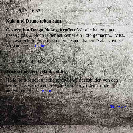
20.08.2017, 16:53
Nala und Drago toben rum
Gestern hat Drago Nala geftroffen.
Wir alle hatten einen
riesen Spaß.... Doch leider hat keiner ein Foto gemacht.... Mist..
Das war echt toll wie die beiden gespielt haben. Nala ist eine 7
Monate alte...
mehr
14.08.2017, 18:16
Eure schönsten Urlaubsbilder
Hallo, bitte sendet uns die schönsten Urlaubsbilder, von den
kleinen. Es werden auch Bilder von den großen Hunden
angenommen......
mehr
ältere >>