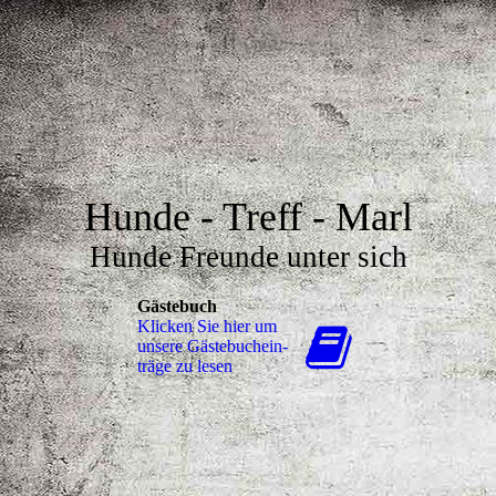
Hunde - Treff - Marl
Hunde Freunde unter sich
Gästebuch
Klicken Sie hier um
unsere Gäs­te­buch­ein­
trä­ge zu lesen