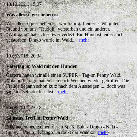
18.10.2021, 15:07
Was alles so geschehen ist
Was alles so geschehen ist, war traurig. Leider ist ein guter
Freund von uns, "Rudolf" verstorben und ein anderer,
"Wolfgang" hat sich schwer verlezt. Ein Hund ist leider auch
verstorben. Drago wurde im Wald...
mehr
10.05.2018, 20:34
Vatertag im Wald mit den Hunden
Gestern hatten wir alle einen SUPER - Tag im Penny Wald.
Nala und Drago hatten sich nach Wochen wieder getroffen. Die
Freude begann schon kurz nach dem Aussteigen..... doch was
sage ich seht doch selbst.
mehr
26.08.2017, 23:18
Samstag Treff im Penny Wald
Alle hatten heute einen riesen Spaß. Balu - Drago - Nala -
Sunny - Meilo - DJango Da rockt der Wald....
mehr