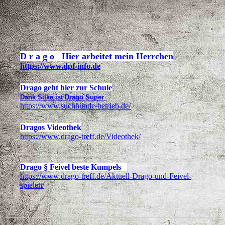
D r a g o Hier arbeitet mein Herrchen
https://www.dpf-info.de
Drago geht hier zur Schule
Dank Silke ist Drago Super
https://www.suchhunde-betrieb.de/
Dragos Videothek
https://www.drago-treff.de/Videothek/
Drago § Feivel beste Kumpels
https://www.drago-treff.de/Aktuell-Drago-und-Feivel-
spielen/