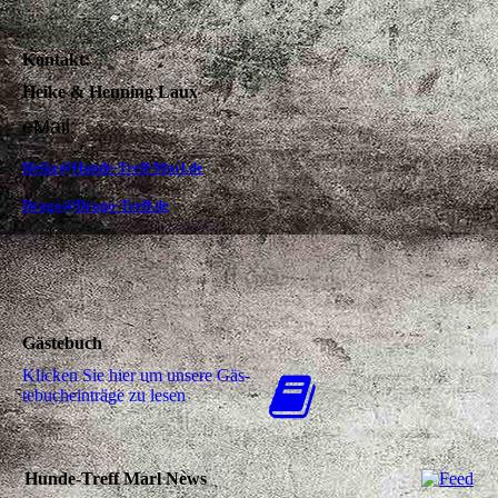
Kontakt:
Heike & Henning Laux
eMail:
Heike@Hunde-Treff-Marl.de
Drago@Drago-Treff.de
Gästebuch
Klicken Sie hier um unsere Gäs­
te­buch­ein­trä­ge zu lesen
Hunde-Treff Marl News