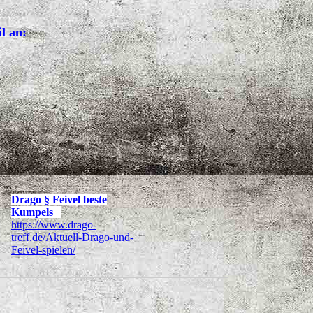
l an:
Drago § Feivel beste
Kumpels
https://www.drago-
treff.de/Aktuell-Drago-und-
Feivel-spielen/