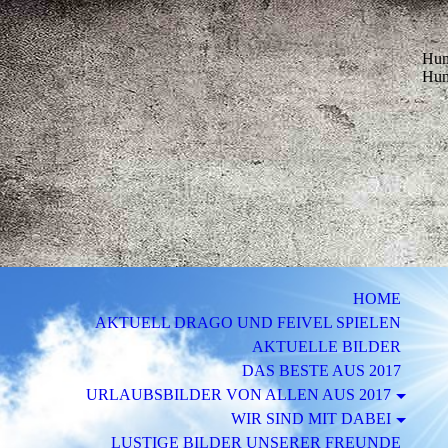
Hund
Hun
HOME
AKTUELL DRAGO UND FEIVEL SPIELEN
AKTUELLE BILDER
DAS BESTE AUS 2017
URLAUBSBILDER VON ALLEN AUS 2017
WIR SIND MIT DABEI
LUSTIGE BILDER UNSERER FREUNDE