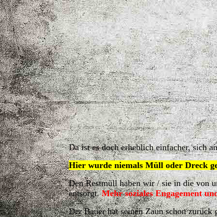
Da ist es doch erheblich einfacher, sich 
Hier wurde niemals Müll oder Dreck ge
Den Restmüll haben wir / sie in die von 
entsorgt.
Mehr soziales Engagement und
Der Bauer hat seinen Zaun schon zurück 