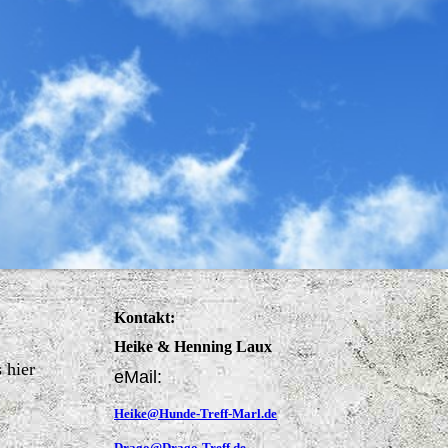
Kontakt:
Heike & Henning Laux
 hier
eMail:
Heike@Hunde-Treff-Marl.de
Drago@Drago-Treff.de