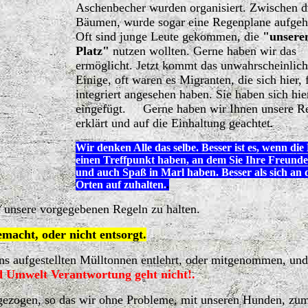
Aschenbecher wurden organisiert. Zwischen d
Bäumen, wurde sogar eine Regenplane aufgeh
Oft sind junge Leute gekommen, die
"unseren
Platz"
nutzen wollten. Gerne haben wir das
ermöglicht. Jetzt kommt das unwahrscheinlich
Einige, oft waren es Migranten, die sich hier, 
integriert angesehen haben. Sie haben sich hie
eingefügt. Gerne haben wir Ihnen unsere R
erklärt und auf die Einhaltung geachtet.
Wir denken Alle das selbe. Besser ist es, wenn die
einen Treffpunkt haben, an dem Sie Ihre Freunde 
und auch Spaß in Marl haben. Besser als sich an 
Orten auf zuhalten.
.
an unsere vorgegebenen Regeln zu halten.
macht, oder nicht entsorgt.
uns aufgestellten Mülltonnen entlehrt, oder mitgenommen, un
 Umwelt Verantwortung geht nicht!.
gezogen, so das wir ohne Probleme, mit unseren Hunden, zu