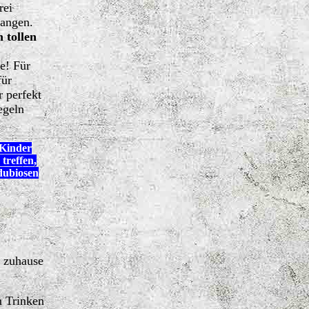
rei
angen.
 tollen
e! Für
für
r perfekt
egeln
 Kinder
treffen,
dubiosen
d zuhause
m Trinken