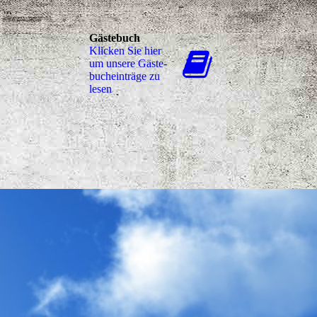
Gästebuch
Klicken Sie hier
um unsere Gäs­te­
buch­ein­trä­ge zu
lesen