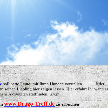
e
soll nette Leute, mit Ihren Hunden vorstellen. Jeder
seinen Liebling hier zeigen lassen. Hier erfahrt Ihr wann es
ehr Aktivitäten stattfinden, u.v.m.
www.Drago-Treff.de
in
zu erreichen