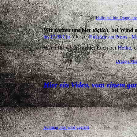
Hallo ich bin Drago un
Wir treffen uns hier
täglich
, bei Wi
bis 17.00 Uhr
Adresse:
Parkplatz am Penny - Ma
Wenn Ihr wollt, meldet Euch bei
Heike,
d
Drago's Vis
Hier ein Video, vom einem ganz
Achtung hier wird gegrillt