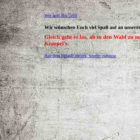
Wer holt den Grill
Wir wünschen Euch viel Spaß auf an unserem
Gleich geht es los, ab in den Wald zu 
Kumpel's.
Aus dem Urlaub zurück, wieder zuhause