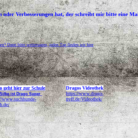
oder Verbesserungen hat, der schreibt mir bitte eine Mai
en? Dann bitte weitersagen, jeden Tag finden wir hier
 geht hier zur Schule
Dragos Videothek
https://www.drago-
Silke ist Drago Super
://www.suchhunde-
treff.de/Videothek/
b.de/