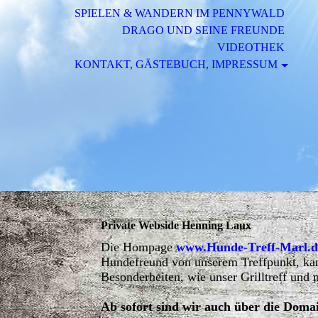
SPIELEN & WANDERN IM PENNYWALD
DRAGO UND SEINE FREUNDE
VIDEOTHEK
KONTAKT, GÄSTEBUCH, IMPRESSUM
Private Webside Henning Laux
Die Hompage
www.Hunde-Treff-Marl.d
Hundefreund von unserem Treffpunkt, kann 
Besonderheiten, wie unser Grilltreff und m
Ab sofort sind wir auch über die Doma