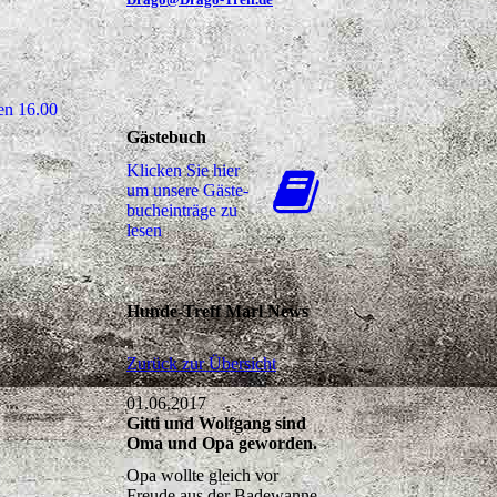
en 16.00
Gästebuch
Klicken Sie hier
um unsere Gäs­te­
buch­ein­trä­ge zu
lesen
Hunde-Treff Marl News
Zurück zur Übersicht
01.06.2017
Gitti und Wolfgang sind
Oma und Opa geworden.
Opa wollte gleich vor
Freude aus der Badewanne