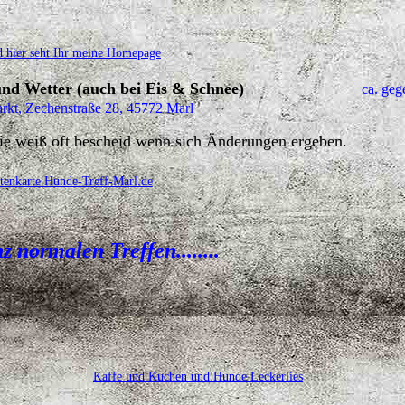
d hier seht Ihr meine Homepage
nd und Wetter (auch bei Eis & Schnee)
ca. geg
rkt, Zechenstraße 28, 45772 Marl
ie weiß oft bescheid wenn sich Änderungen ergeben.
itenkarte Hunde-Treff-Marl.de
 normalen Treffen........
Kaffe und Kuchen und Hunde Leckerlies